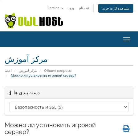
Persian
ورود
ثبت نام
مشاهده کارت خرید
تغییر
ضعیت
اوبری
مرکز آموزش
اعضا
مرکز آموزش
Общие вопросы
Можно ли установить игровой сервер?
دسته بندی ها
Можно ли установить игровой
сервер?