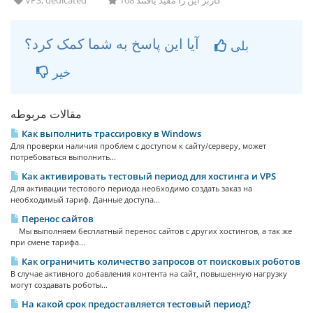
VPS, dedicated
108 کاربر این را مفید یافتند
آیا این پاسخ به شما کمک کرد؟
بلی
خیر
مقالات مربوطه
Как выполнить трассировку в Windows
Для проверки наличия проблем с доступом к сайту/серверу, может
потребоваться выполнить...
Как активировать тестовый период для хостинга и VPS
Для активации тестового периода необходимо создать заказ на
необходимый тариф. Данные доступа...
Перенос сайтов
Мы выполняем бесплатный перенос сайтов с других хостингов, а так же
при смене тарифа...
Как ограничить количество запросов от поисковых роботов
В случае активного добавления контента на сайт, повышенную нагрузку
могут создавать роботы...
На какой срок предоставляется тестовый период?