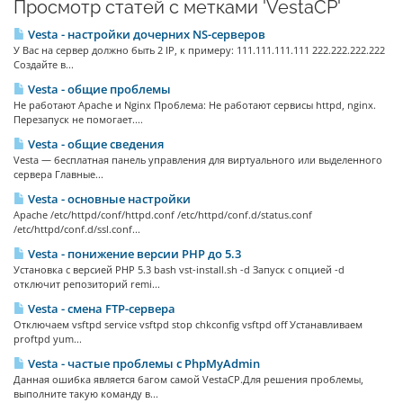
Просмотр статей с метками 'VestaCP'
Vesta - настройки дочерних NS-серверов
У Вас на сервер должно быть 2 IP, к примеру: 111.111.111.111 222.222.222.222
Создайте в...
Vesta - общие проблемы
Не работают Apache и Nginx Проблема: Не работают сервисы httpd, nginx.
Перезапуск не помогает....
Vesta - общие сведения
Vesta — бесплатная панель управления для виртуального или выделенного
сервера Главные...
Vesta - основные настройки
Apache /etc/httpd/conf/httpd.conf /etc/httpd/conf.d/status.conf
/etc/httpd/conf.d/ssl.conf...
Vesta - понижение версии PHP до 5.3
Установка с версией PHP 5.3 bash vst-install.sh -d Запуск с опцией -d
отключит репозиторий remi...
Vesta - смена FTP-сервера
Отключаем vsftpd service vsftpd stop chkconfig vsftpd off Устанавливаем
proftpd yum...
Vesta - частые проблемы с PhpMyAdmin
Данная ошибка является багом самой VestaCP.Для решения проблемы,
выполните такую команду в...