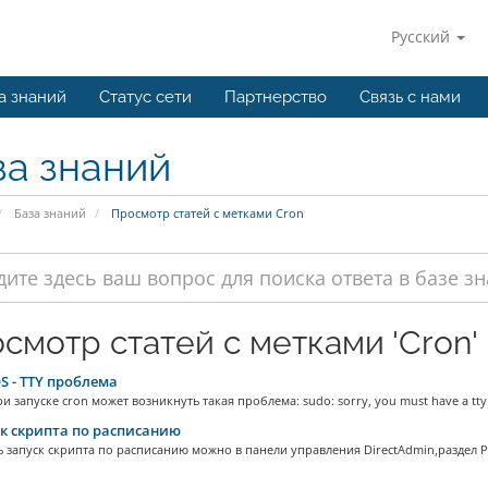
Русский
а знаний
Статус сети
Партнерство
Связь с нами
за знаний
База знаний
Просмотр статей с метками Cron
смотр статей с метками 'Cron'
S - TTY проблема
и запуске cron может возникнуть такая проблема: sudo: sorry, you must have a tty t
к скрипта по расписанию
 запуск скрипта по расписанию можно в панели управления DirectAdmin,раздел 