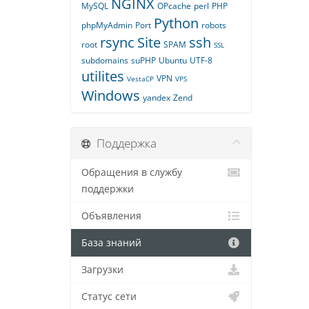
NGINX
MySQL
OPcache
perl
PHP
Python
phpMyAdmin
Port
robots
rsync
Site
ssh
root
SPAM
SSL
subdomains
suPHP
Ubuntu
UTF-8
utilites
VPN
VestaCP
VPS
Windows
yandex
Zend
Поддержка
Обращения в службу
поддержки
Объявления
База знаний
Загрузки
Статус сети