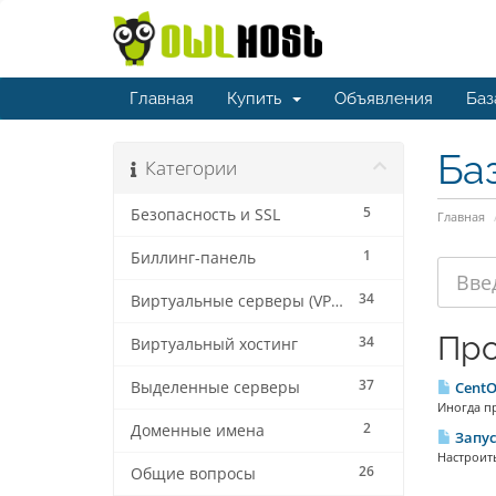
Главная
Купить
Объявления
Баз
Ба
Категории
5
Безопасность и SSL
Главная
1
Биллинг-панель
34
Виртуальные серверы (VPS/VDS)
Про
34
Виртуальный хостинг
37
Выделенные серверы
CentO
Иногда пр
2
Доменные имена
Запус
Настроить
26
Общие вопросы