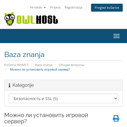
Hrvatski
Prijava
Registtracija
Pregled košarice
Preba
navig
Baza znanja
Početna WHMCS
Baza znanja
Общие вопросы
Можно ли установить игровой сервер?
Kategorije
Можно ли установить игровой
сервер?