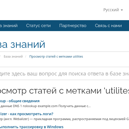
Русский
а знаний
Статус сети
Партнерство
Связь с нами
за знаний
База знаний
Просмотр статей с метками utilites
смотр статей с метками 'utilite
kup - общие сведения
данные DNS 1 nslookup example.com Получить данные с...
izer - как просмотреть логи?
р (англ. Webalizer) — прикладная программа, распространяемая под лицензией GPL
ыполнить трассировку в Windows