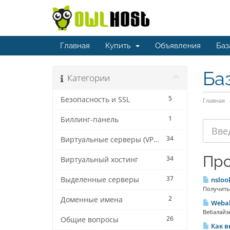
Главная
Купить
Объявления
Баз
Ба
Категории
5
Безопасность и SSL
Главная
1
Биллинг-панель
34
Виртуальные серверы (VPS/VDS)
Про
34
Виртуальный хостинг
37
Выделенные серверы
nsloo
Получить 
2
Доменные имена
Webal
Вебалайзе
26
Общие вопросы
Как в