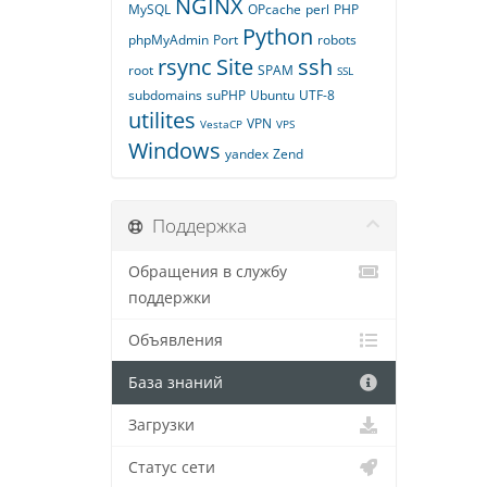
NGINX
MySQL
OPcache
perl
PHP
Python
phpMyAdmin
Port
robots
rsync
Site
ssh
root
SPAM
SSL
subdomains
suPHP
Ubuntu
UTF-8
utilites
VPN
VestaCP
VPS
Windows
yandex
Zend
Поддержка
Обращения в службу
поддержки
Объявления
База знаний
Загрузки
Статус сети