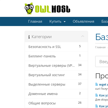
Главная
Купить
Объявления
Баз
Ба
Категории
5
Безопасность и SSL
Главная
1
Биллинг-панель
34
Виртуальные серверы (VPS/VDS)
Про
34
Виртуальный хостинг
37
Выделенные серверы
wget 
curl Полу
2
Доменные имена
Как у
Для сбора
26
Общие вопросы
Как у