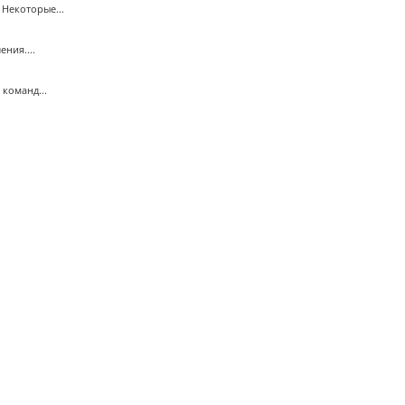
Некоторые...
ния....
команд...