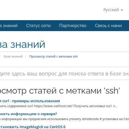
Русский
а знаний
Статус сети
Партнерство
Связь с нами
за знаний
База знаний
Просмотр статей с метками ssh
смотр статей с метками 'ssh'
и curl - примеры использования
чить содержимое curl https://www.owlhost.net/ Получить заголовки curl -I...
знать информацию о сервере?
 информации мы предлагаем использовать утилиту dmidecode # установка на Cen
становить ImageMagick на CentOS 6