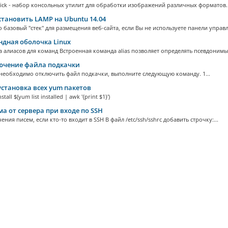
ick - набор консольных утилит для обработки изображений различных форматов. 
становить LAMP на Ubuntu 14.04
о базовый "стек" для размещения веб-сайта, если Вы не используете панели управле
дная оболочка Linux
 алиасов для команд Встроенная команда alias позволяет определять псевдонимы 
чение файла подкачки
 необходимо отключить файл подкачки, выполните следующую команду. 1...
становка всех yum пакетов
stall $(yum list installed | awk '{print $1}')
а от сервера при входе по SSH
ения писем, если кто-то входит в SSH В файл /etc/ssh/sshrc добавить строчку:...