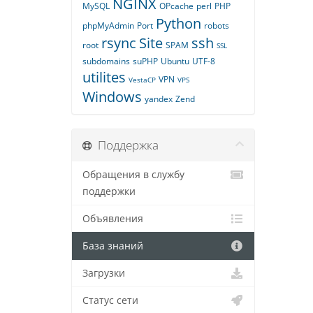
NGINX
MySQL
OPcache
perl
PHP
Python
phpMyAdmin
Port
robots
rsync
Site
ssh
root
SPAM
SSL
subdomains
suPHP
Ubuntu
UTF-8
utilites
VPN
VestaCP
VPS
Windows
yandex
Zend
Поддержка
Обращения в службу
поддержки
Объявления
База знаний
Загрузки
Статус сети