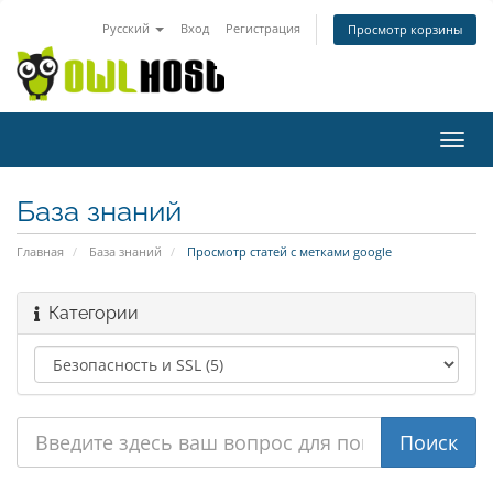
Русский
Вход
Регистрация
Просмотр корзины
Пере
нави
База знаний
Главная
База знаний
Просмотр статей с метками google
Категории