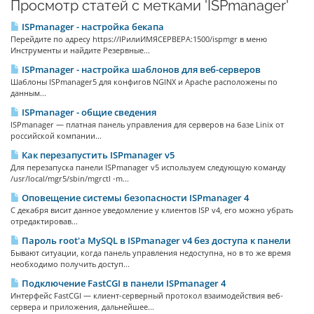
Просмотр статей с метками 'ISPmanager'
ISPmanager - настройка бекапа
Перейдите по адресу https://IPилиИМЯСЕРВЕРА:1500/ispmgr в меню
Инструменты и найдите Резервные...
ISPmanager - настройка шаблонов для веб-серверов
Шаблоны ISPmanager5 для конфигов NGINX и Apache расположены по
данным...
ISPmanager - общие сведения
ISPmanager — платная панель управления для серверов на базе Linix от
российской компании...
Как перезапустить ISPmanager v5
Для перезапуска панели ISPmanager v5 используем следующую команду
/usr/local/mgr5/sbin/mgrctl -m...
Оповещение системы безопасности ISPmanager 4
С декабря висит данное уведомление у клиентов ISP v4, его можно убрать
отредактировав...
Пароль root'а MySQL в ISPmanager v4 без доступа к панели
Бывают ситуации, когда панель управления недоступна, но в то же время
необходимо получить доступ...
Подключение FastCGI в панели ISPmanager 4
Интерфейс FastCGI — клиент-серверный протокол взаимодействия веб-
сервера и приложения, дальнейшее...