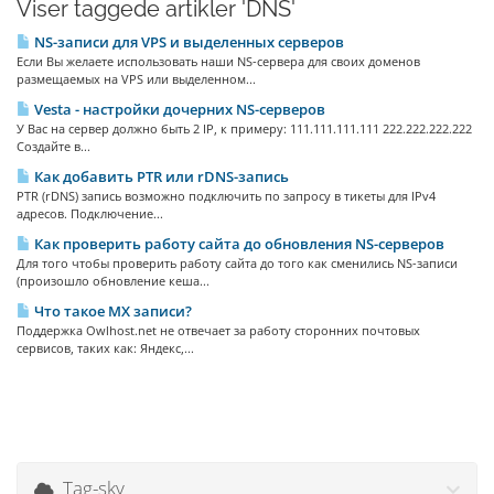
Viser taggede artikler 'DNS'
NS-записи для VPS и выделенных серверов
Если Вы желаете использовать наши NS-сервера для своих доменов
размещаемых на VPS или выделенном...
Vesta - настройки дочерних NS-серверов
У Вас на сервер должно быть 2 IP, к примеру: 111.111.111.111 222.222.222.222
Создайте в...
Как добавить PTR или rDNS-запись
PTR (rDNS) запись возможно подключить по запросу в тикеты для IPv4
адресов. Подключение...
Как проверить работу сайта до обновления NS-серверов
Для того чтобы проверить работу сайта до того как сменились NS-записи
(произошло обновление кеша...
Что такое МХ записи?
Поддержка Owlhost.net не отвечает за работу сторонних почтовых
сервисов, таких как: Яндекс,...
Tag-sky