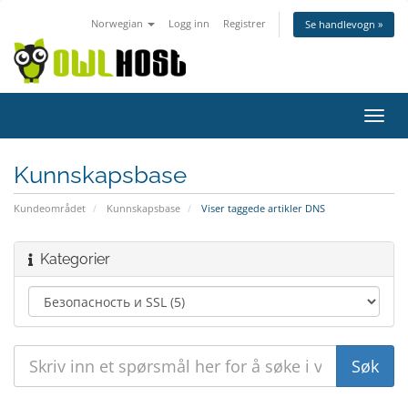
Norwegian
Logg inn
Registrer
Se handlevogn »
Bytt
navig
Kunnskapsbase
Kundeområdet
Kunnskapsbase
Viser taggede artikler DNS
Kategorier