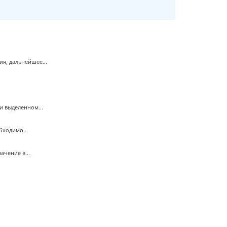
я, дальнейшее...
и выделенном...
бходимо...
чение в...