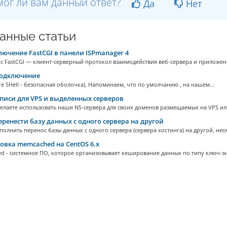
ог ли вам данный ответ?
Да
Нет
анные статьи
ючение FastCGI в панели ISPmanager 4
 FastCGI — клиент-серверный протокол взаимодействия веб-сервера и приложени
одключение
re SHell - безопасная оболочка). Напоминаем, что по умолчанию , на нашем...
писи для VPS и выделенных серверов
елаете использовать наши NS-сервера для своих доменов размещаемых на VPS ил
еренести базу данных с одного сервера на другой
олнить перенос базы данных с одного сервера (сервера хостинга) на другой, нео
овка memcached на CentOS 6.x
d - системное ПО, которое организовывает кеширование данных по типу ключ-зна