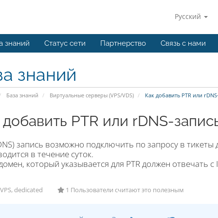
Русский
а знаний
Статус сети
Партнерство
Связь с нами
за знаний
База знаний
Виртуальные серверы (VPS/VDS)
Как добавить PTR или rDNS
 добавить PTR или rDNS-запис
DNS) запись возможно подключить по запросу в тикеты 
одится в течение суток.
домен, который указывается для PTR должен отвечать с 
VPS, dedicated
1 Пользователи считают это полезным