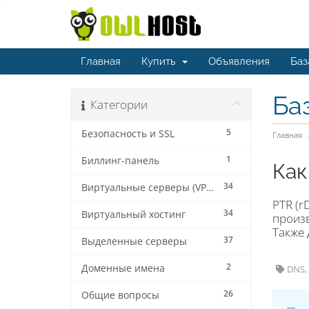
Главная
Купить
Объявления
Баз
Ба
Категории
5
Безопасность и SSL
Главная
1
Биллинг-панель
Как
34
Виртуальные серверы (VPS/VDS)
PTR (r
34
Виртуальный хостинг
произв
Также 
37
Выделенные серверы
2
Доменные имена
DNS, 
26
Общие вопросы