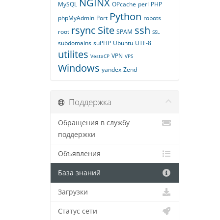
NGINX
MySQL
OPcache
perl
PHP
Python
phpMyAdmin
Port
robots
rsync
Site
ssh
root
SPAM
SSL
subdomains
suPHP
Ubuntu
UTF-8
utilites
VPN
VestaCP
VPS
Windows
yandex
Zend
Поддержка
Обращения в службу
поддержки
Объявления
База знаний
Загрузки
Статус сети