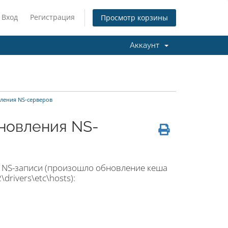
Вход
Регистрация
Просмотр корзины
Аккаунт
вления NS-серверов
бновления NS-
ь NS-записи (произошло обновление кеша
drivers\etc\hosts):