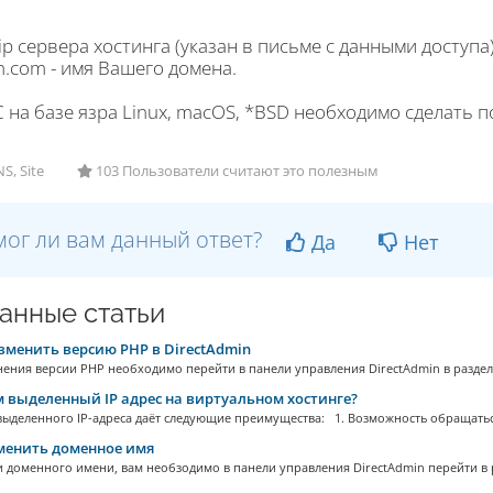
, ip сервера хостинга (указан в письме с данными доступа
.com - имя Вашего домена.
 на базе язра Linux, macOS, *BSD необходимо сделать 
S, Site
103 Пользователи считают это полезным
ог ли вам данный ответ?
Да
Нет
анные статьи
зменить версию PHP в DirectAdmin
ения версии PHP необходимо перейти в панели управления DirectAdmin в раздел S
 выделенный IP адрес на виртуальном хостинге?
выделенного IP-адреса даёт следующие преимущества: 1. Возможность обращаться
менить доменное имя
 доменного имени, вам необзодимо в панели управления DirectAdmin перейти в р