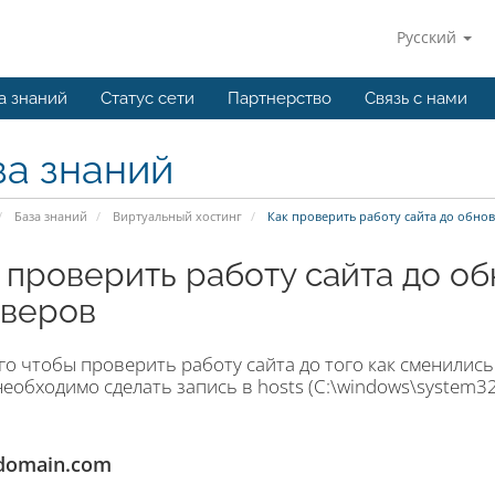
Русский
а знаний
Статус сети
Партнерство
Связь с нами
за знаний
База знаний
Виртуальный хостинг
Как проверить работу сайта до обно
 проверить работу сайта до о
веров
го чтобы проверить работу сайта до того как сменилис
необходимо сделать запись в hosts (C:\windows\system32\
 domain.com