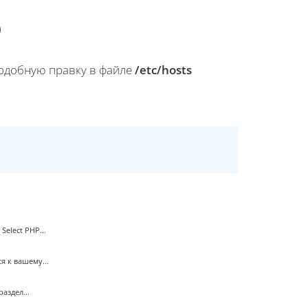
)
подобную правку в файле
/etc/hosts
elect PHP...
 к вашему...
аздел...