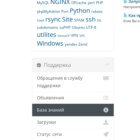
NGINX
Запус
MySQL
OPcache
perl
PHP
Настроить
Python
phpMyAdmin
Port
robots
Как п
rsync
Site
ssh
root
SPAM
SSL
Если Вы н
subdomains
suPHP
Ubuntu
UTF-8
utilites
VPN
VestaCP
VPS
Windows
yandex
Zend
Поддержка
Обращения в службу
поддержки
Объявления
База знаний
Загрузки
Статус сети