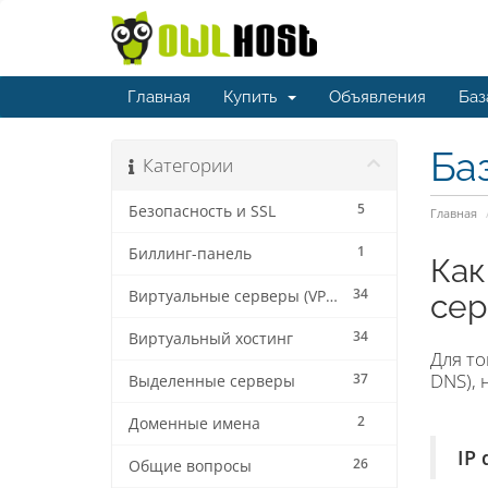
Главная
Купить
Объявления
Баз
Ба
Категории
5
Безопасность и SSL
Главная
1
Биллинг-панель
Как
34
Виртуальные серверы (VPS/VDS)
сер
34
Виртуальный хостинг
Для то
DNS), 
37
Выделенные серверы
2
Доменные имена
IP
26
Общие вопросы