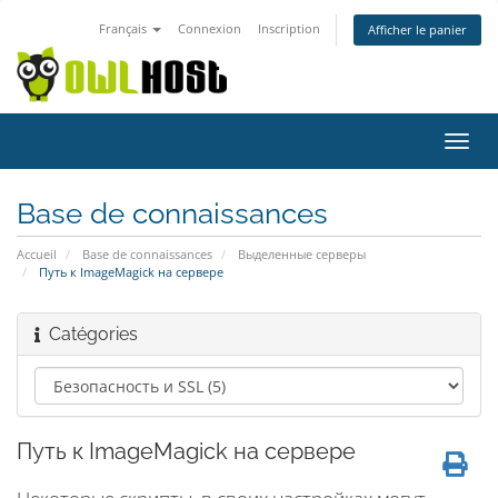
Français
Connexion
Inscription
Afficher le panier
Bascu
la
navig
Base de connaissances
Accueil
Base de connaissances
Выделенные серверы
Путь к ImageMagick на сервере
Catégories
Путь к ImageMagick на сервере