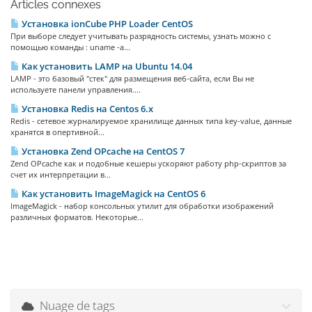
Articles connexes
Установка ionCube PHP Loader CentOS
При выборе следует учитывать разрядность системы, узнать можно с
помощью команды : uname -a...
Как установить LAMP на Ubuntu 14.04
LAMP - это базовый "стек" для размещения веб-сайта, если Вы не
используете панели управления....
Установка Redis на Centos 6.x
Redis - сетевое журналируемое хранилище данных типа key-value, данные
хранятся в опертивной...
Установка Zend OPcache на CentOS 7
Zend OPcache как и подобные кешеры ускоряют работу php-скриптов за
счет их интерпретации в...
Как установить ImageMagick на CentOS 6
ImageMagick - набор консольных утилит для обработки изображений
различных форматов. Некоторые...
Nuage de tags