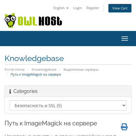
English
Login
Register
View Cart
Toggl
navig
Knowledgebase
Portal Home
Knowledgebase
Выделенные серверы
Путь к ImageMagick на сервере
Categories
Путь к ImageMagick на сервере