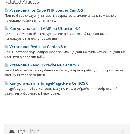
Related Articles
Установка ionCube PHP Loader CentOS
При выборе следует учитывать разрядность системы, узнать можно с
помощью команды : uname -a...
Как установить LAMP на Ubuntu 14.04
LAMP - это базовый "стек" для размещения веб-сайта, если Вы не
используете панели управления....
Установка Redis на Centos 6.x
Redis - сетевое журналируемое хранилище данных типа key-value, данные
хранятся в опертивной...
Установка Zend OPcache на CentOS 7
Zend OPcache как и подобные кешеры ускоряют работу php-скриптов за
счет их интерпретации в...
Как установить ImageMagick на CentOS 6
ImageMagick - набор консольных утилит для обработки изображений
различных форматов. Некоторые...
Tag Cloud