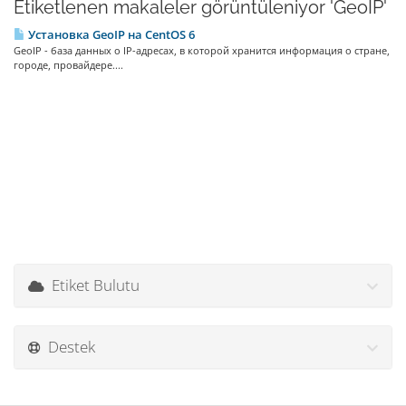
Etiketlenen makaleler görüntüleniyor 'GeoIP'
Установка GeoIP на CentOS 6
GeoIP - база данных о IP-адресах, в которой хранится информация о стране,
городе, провайдере....
Etiket Bulutu
Destek