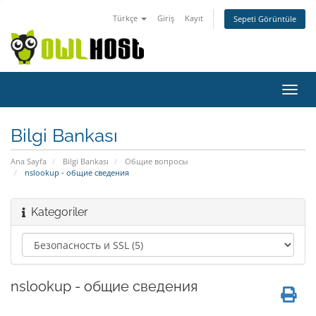
Türkçe
Giriş
Kayıt
Sepeti Görüntüle
Gezi
değiş
Bilgi Bankası
Ana Sayfa
Bilgi Bankası
Общие вопросы
nslookup - общие сведения
Kategoriler
nslookup - общие сведения