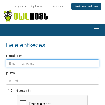
Magyar
Bejelentkezés
Regisztráció
Kosár megtekintése
Váltá
a
navig
Bejelentkezés
E-mail cím
Jelszó
Emlékezz rám