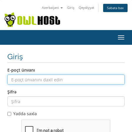
Azerbaijani
Giriş
Qeydiyyat
Səbətə bax
Naviq
keçid
Giriş
E-poçt ünvanı
Şifrə
Yadda saxla