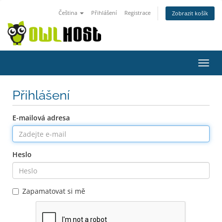
Čeština
Přihlášení
Registrace
Zobrazit košík
Přep
navig
Přihlášení
E-mailová adresa
Heslo
Zapamatovat si mě