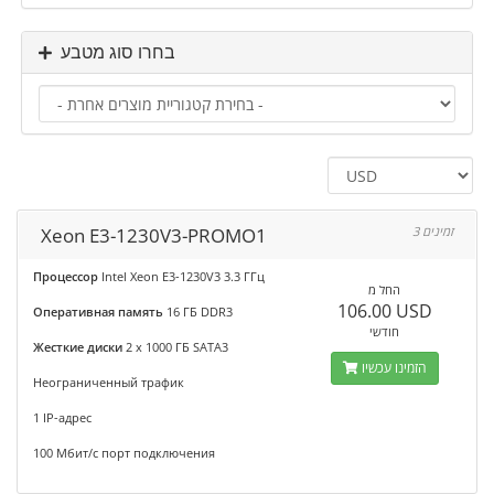
בחרו סוג מטבע
Xeon E3-1230V3-PROMO1
3 זמינים
Процессор
Intel Xeon E3-1230V3 3.3 ГГц
החל מ
106.00 USD
Оперативная память
16 ГБ DDR3
חודשי
Жесткие диски
2 x 1000 ГБ SATA3
הזמינו עכשיו
Неограниченный трафик
1 IP-адрес
100 Мбит/с порт подключения