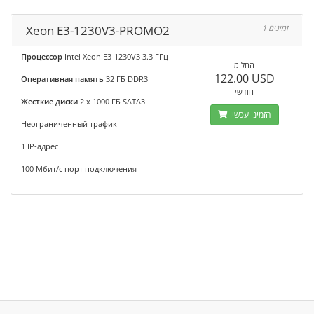
Xeon E3-1230V3-PROMO2
1 זמינים
Процессор
Intel Xeon E3-1230V3 3.3 ГГц
החל מ
122.00 USD
Оперативная память
32 ГБ DDR3
חודשי
Жесткие диски
2 x 1000 ГБ SATA3
הזמינו עכשיו
Неограниченный трафик
1 IP-адрес
100 Мбит/с порт подключения