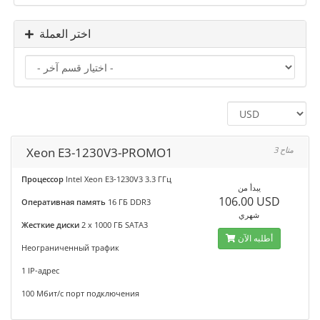
اختر العملة
Xeon E3-1230V3-PROMO1
3 متاح
Процессор
Intel Xeon E3-1230V3 3.3 ГГц
يبدأ من
106.00 USD
Оперативная память
16 ГБ DDR3
شهري
Жесткие диски
2 x 1000 ГБ SATA3
أطلبه الآن
Неограниченный трафик
1 IP-адрес
100 Мбит/с порт подключения