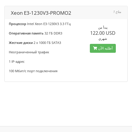
Xeon E3-1230V3-PROMO2
1 متاح
Процессор
Intel Xeon E3-1230V3 3.3 ГГц
يبدأ من
122.00 USD
Оперативная память
32 ГБ DDR3
شهري
Жесткие диски
2 x 1000 ГБ SATA3
أطلبه الآن
Неограниченный трафик
1 IP-адрес
100 Мбит/с порт подключения