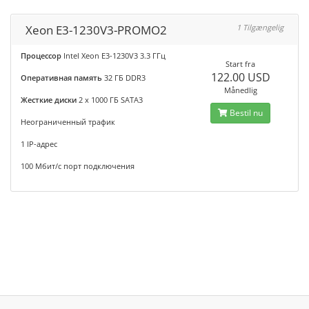
Xeon E3-1230V3-PROMO2
1 Tilgængelig
Процессор
Intel Xeon E3-1230V3 3.3 ГГц
Start fra
122.00 USD
Оперативная память
32 ГБ DDR3
Månedlig
Жесткие диски
2 x 1000 ГБ SATA3
Bestil nu
Неограниченный трафик
1 IP-адрес
100 Мбит/с порт подключения