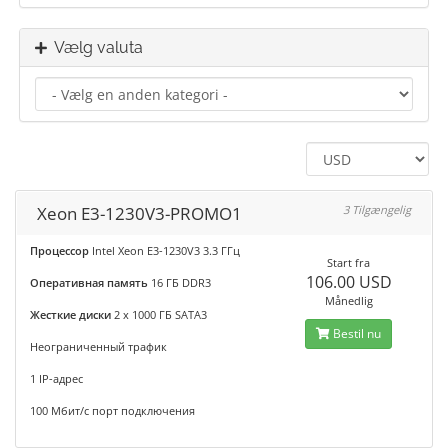
Vælg valuta
Xeon E3-1230V3-PROMO1
3 Tilgængelig
Процессор
Intel Xeon E3-1230V3 3.3 ГГц
Start fra
106.00 USD
Оперативная память
16 ГБ DDR3
Månedlig
Жесткие диски
2 x 1000 ГБ SATA3
Bestil nu
Неограниченный трафик
1 IP-адрес
100 Мбит/с порт подключения