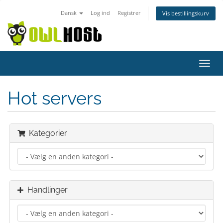
Dansk
Log ind
Registrer
Vis bestillingskurv
Skift
navig
Hot servers
Kategorier
Handlinger