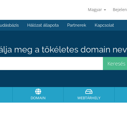
Magyar
Bejelen
udásbázis
Hálózat állapota
Partnerek
Kapcsolat
álja meg a tökéletes domain neve
DOMAIN
WEBTÁRHELY