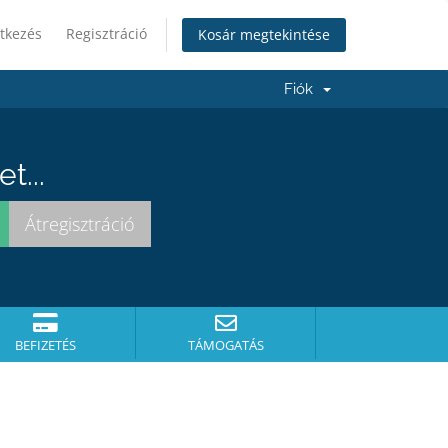
tkezés
Regisztráció
Kosár megtekintése
Fiók
t...
BEFIZETÉS
TÁMOGATÁS