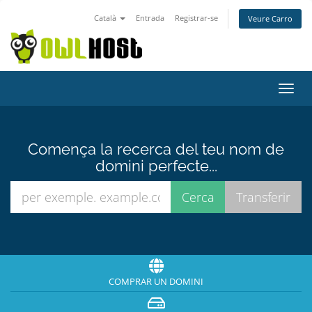
Català
Entrada
Registrar-se
Veure Carro
Canv
la
nave
Comença la recerca del teu nom de
domini perfecte...
COMPRAR UN DOMINI