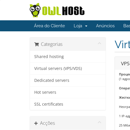
Área do Cliente
Loja
Anúncios
Ba
Vir
Categorias
Shared hosting
VPS
Virtual servers (VPS/VDS)
Проце
(1 ядро
Dedicated servers
Опера
Hot servers
Жестки
SSL certificates
Неогр
1 IP-ад
Acções
25 Мби