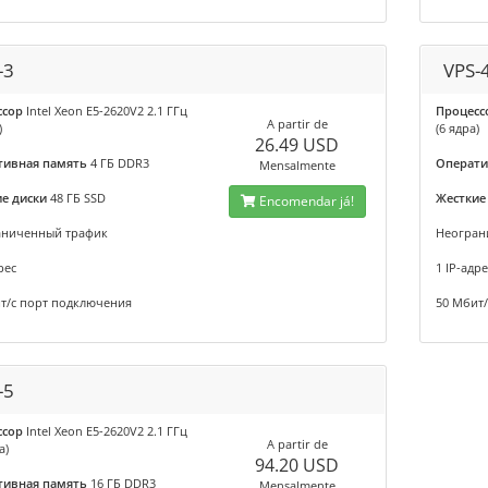
-3
VPS-
ссор
Intel Xeon E5-2620V2 2.1 ГГц
Процесс
A partir de
)
(6 ядра)
26.49 USD
тивная память
4 ГБ DDR3
Операти
Mensalmente
е диски
48 ГБ SSD
Жесткие
Encomendar já!
аниченный трафик
Неогран
рес
1 IP-адре
т/с порт подключения
50 Мбит
-5
ссор
Intel Xeon E5-2620V2 2.1 ГГц
A partir de
а)
94.20 USD
тивная память
16 ГБ DDR3
Mensalmente