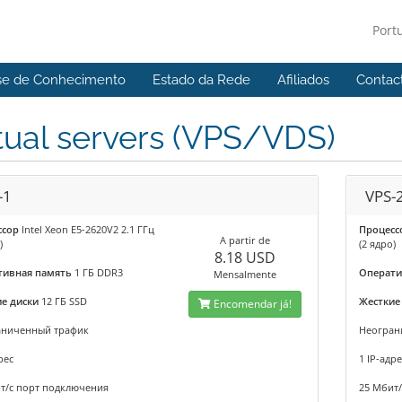
Port
se de Conhecimento
Estado da Rede
Afiliados
Contac
tual servers (VPS/VDS)
-1
VPS-
ссор
Intel Xeon E5-2620V2 2.1 ГГц
Процесс
A partir de
)
(2 ядро)
8.18 USD
тивная память
1 ГБ DDR3
Операти
Mensalmente
е диски
12 ГБ SSD
Жесткие
Encomendar já!
аниченный трафик
Неогран
рес
1 IP-адре
т/с порт подключения
25 Мбит