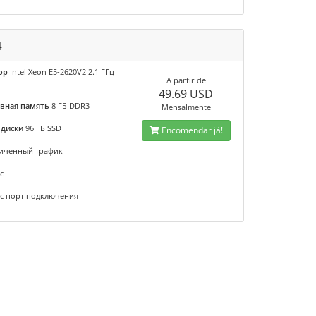
4
ор
Intel Xeon E5-2620V2 2.1 ГГц
A partir de
49.69 USD
вная память
8 ГБ DDR3
Mensalmente
 диски
96 ГБ SSD
Encomendar já!
иченный трафик
с
/с порт подключения