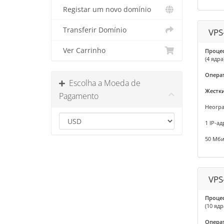
Registar um novo domínio
Transferir Domínio
VPS
Ver Carrinho
Проце
(4 ядра
Опера
Escolha a Moeda de
Жестки
Pagamento
Неогр
1 IP-ад
50 Мби
VPS
Проце
(10 ядр
Опера