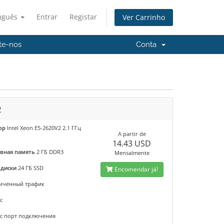
uguês
Entrar
Registar
Ver Carrinho
te-nos
Conta
2
ор
Intel Xeon E5-2620V2 2.1 ГГц
A partir de
14.43 USD
вная память
2 ГБ DDR3
Mensalmente
 диски
24 ГБ SSD
Encomendar já!
иченный трафик
с
/с порт подключения