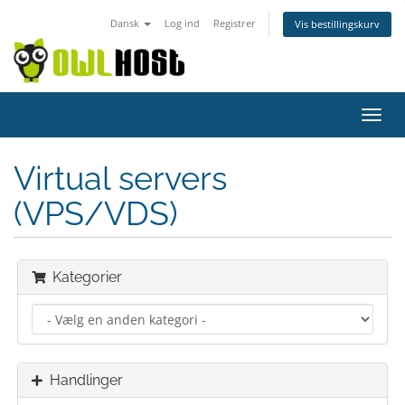
Dansk
Log ind
Registrer
Vis bestillingskurv
Skift
navig
Virtual servers
(VPS/VDS)
Kategorier
Handlinger