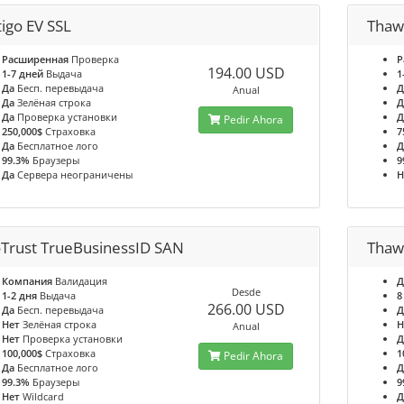
igo EV SSL
Thaw
Расширенная
Проверка
Р
194.00 USD
1-7 дней
Выдача
1
Да
Бесп. перевыдача
Д
Anual
Да
Зелёная строка
Д
Да
Проверка установки
Д
Pedir Ahora
250,000$
Страховка
7
Да
Бесплатное лого
Д
99.3%
Браузеры
9
Да
Сервера неограничены
Н
Trust TrueBusinessID SAN
Thaw
Компания
Валидация
Д
Desde
1-2 дня
Выдача
8
266.00 USD
Да
Бесп. перевыдача
Д
Нет
Зелёная строка
Н
Anual
Нет
Проверка установки
Д
100,000$
Страховка
1
Pedir Ahora
Да
Бесплатное лого
Д
99.3%
Браузеры
9
Нет
Wildcard
Д