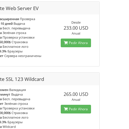
te Web Server EV
асширенная
Проверка
Desde
-10 дней
Выдача
233.00 USD
а
Бесп. перевыдача
а
Зелёная строка
Anual
а
Проверка установки
50,000$
Страховка
Pedir Ahora
а
Бесплатное лого
9.3%
Браузеры
ет
Сервера неограничены
te SSL 123 Wildcard
омен
Валидация
265.00 USD
 минут
Выдача
а
Бесп. перевыдача
Anual
ет
Зелёная строка
а
Проверка установки
Pedir Ahora
00,000$
Страховка
а
Бесплатное лого
9.3%
Браузеры
а
Wildcard