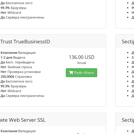
Да
Бесплатное лого
Д
99.3%
Браузеры
9
Нет
Wildcard
Н
Да
Сервера неограничены
Д
Trust TrueBusinessID
Secti
Компания
Валидация
Д
136.00 USD
1-2 дня
Выдача
3
Да
Бесп. перевыдача
Д
Anual
Нет
Зелёная строка
Н
Нет
Проверка установки
Д
Pedir Ahora
250,000$
Страховка
1
Да
Бесплатное лого
Д
99.3%
Браузеры
9
Нет
Wildcard
Д
Да
Сервера неограничены
Д
wte Web Server SSL
Secti
Компания
Валидация
Д