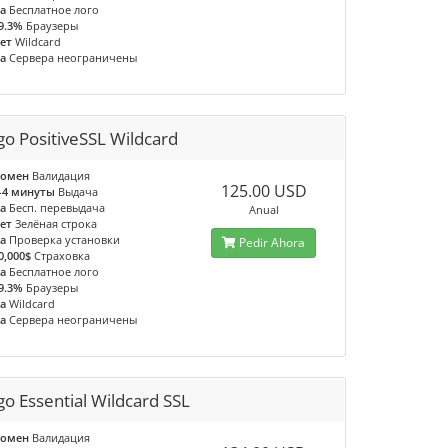
а
Бесплатное лого
9.3%
Браузеры
ет
Wildcard
а
Сервера неограничены
go PositiveSSL Wildcard
омен
Валидация
125.00 USD
-4 минуты
Выдача
а
Бесп. перевыдача
Anual
ет
Зелёная строка
а
Проверка установки
Pedir Ahora
0,000$
Страховка
а
Бесплатное лого
9.3%
Браузеры
а
Wildcard
а
Сервера неограничены
go Essential Wildcard SSL
омен
Валидация