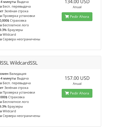
134.00 USD
-4 минуты
Выдача
а
Бесп. перевыдача
Anual
ет
Зелёная строка
а
Проверка установки
Pedir Ahora
0,000$
Страховка
а
Бесплатное лого
9.3%
Браузеры
а
Wildcard
а
Сервера неограничены
dSSL WildcardSSL
омен
Валидация
157.00 USD
-4 минуты
Выдача
а
Бесп. перевыдача
Anual
ет
Зелёная строка
а
Проверка установки
Pedir Ahora
,000$
Страховка
а
Бесплатное лого
9.3%
Браузеры
а
Wildcard
а
Сервера неограничены