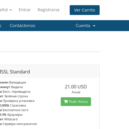
añol
Entrar
Registrarse
Ver Carrito
s
Contáctenos
Cuenta
dSSL Standard
омен
Валидация
21.00 USD
 минут
Выдача
а
Бесп. перевыдача
Anual
ет
Зелёная строка
а
Проверка установки
Pedir Ahora
0,000$
Страховка
а
Бесплатное лого
9.3%
Браузеры
ет
Wildcard
а
Сервера неограничен