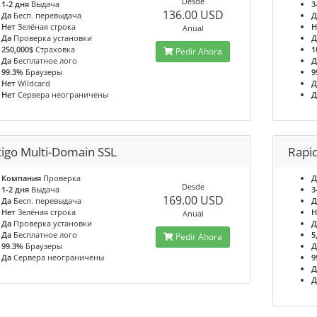
Desde
1-2 дня
Выдача
3
136.00 USD
Да
Бесп. перевыдача
Д
Нет
Зелёная строка
Н
Anual
Да
Проверка установки
Д
250,000$
Страховка
1
Pedir Ahora
Да
Бесплатное лого
Д
99.3%
Браузеры
9
Нет
Wildcard
Д
Нет
Сервера неограничены
Д
tigo Multi-Domain SSL
Rapi
Компания
Проверка
Д
Desde
1-2 дня
Выдача
3
169.00 USD
Да
Бесп. перевыдача
Д
Нет
Зелёная строка
Н
Anual
Да
Проверка установки
Д
Да
Бесплатное лого
5
Pedir Ahora
99.3%
Браузеры
Д
Да
Сервера неограничены
9
Д
Д