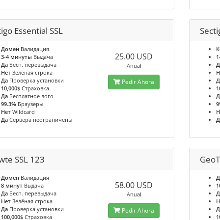
igo Essential SSL
Secti
Домен
Валидация
К
25.00 USD
3-4 минуты
Выдача
1
Да
Бесп. перевыдача
Д
Anual
Нет
Зелёная строка
Н
Да
Проверка установки
Д
Pedir Ahora
10,000$
Страховка
1
Да
Бесплатное лого
Д
99.3%
Браузеры
9
Нет
Wildcard
Н
Да
Сервера неограничены
Д
wte SSL 123
GeoT
Домен
Валидация
Д
58.00 USD
8 минут
Выдача
1
Да
Бесп. перевыдача
Д
Anual
Нет
Зелёная строка
Н
Да
Проверка установки
Д
Pedir Ahora
100,000$
Страховка
1