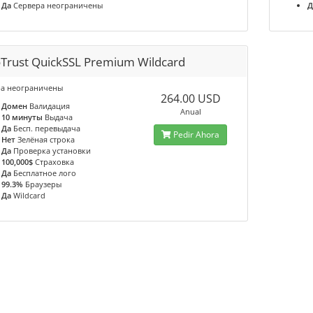
Да
Сервера неограничены
Д
Trust QuickSSL Premium Wildcard
а неограничены
264.00 USD
Домен
Валидация
Anual
10 минуты
Выдача
Да
Бесп. перевыдача
Pedir Ahora
Нет
Зелёная строка
Да
Проверка установки
100,000$
Страховка
Да
Бесплатное лого
99.3%
Браузеры
Да
Wildcard