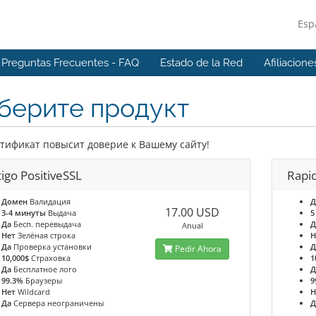
Esp
Preguntas Frecuentes - FAQ
Estado de la Red
Afiliacione
берите продукт
тификат повысит доверие к Вашему сайту!
igo PositiveSSL
Rapi
Домен
Валидация
Д
17.00 USD
3-4 минуты
Выдача
5
Да
Бесп. перевыдача
Д
Anual
Нет
Зелёная строка
Н
Да
Проверка установки
Д
Pedir Ahora
10,000$
Страховка
1
Да
Бесплатное лого
Д
99.3%
Браузеры
9
Нет
Wildcard
Н
Да
Сервера неограничены
Д