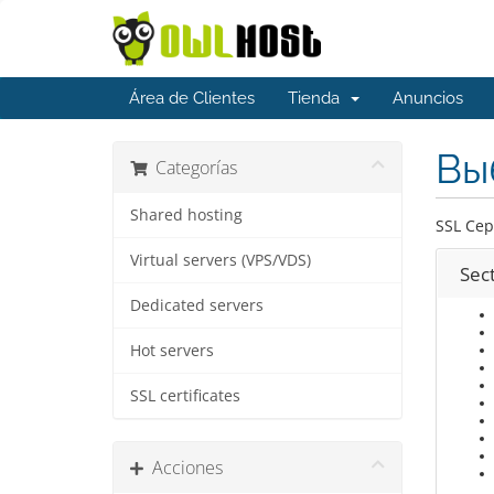
Área de Clientes
Tienda
Anuncios
Вы
Categorías
Shared hosting
SSL Сер
Virtual servers (VPS/VDS)
Sect
Dedicated servers
Hot servers
SSL certificates
Acciones