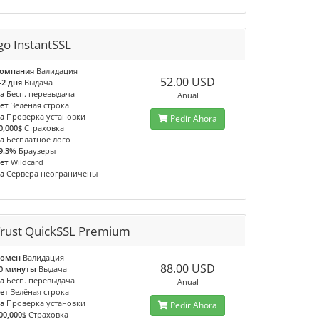
go InstantSSL
омпания
Валидация
52.00 USD
-2 дня
Выдача
а
Бесп. перевыдача
Anual
ет
Зелёная строка
а
Проверка установки
Pedir Ahora
0,000$
Страховка
а
Бесплатное лого
9.3%
Браузеры
ет
Wildcard
а
Сервера неограничены
rust QuickSSL Premium
омен
Валидация
88.00 USD
0 минуты
Выдача
а
Бесп. перевыдача
Anual
ет
Зелёная строка
а
Проверка установки
Pedir Ahora
00,000$
Страховка