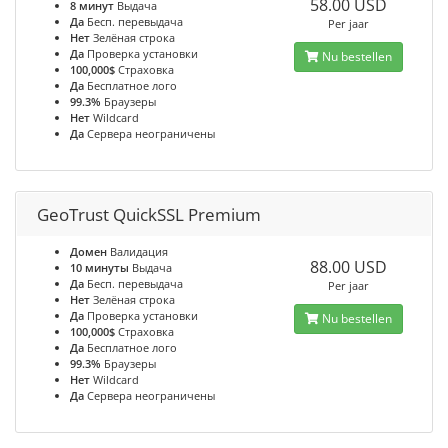
58.00 USD
8 минут
Выдача
Да
Бесп. перевыдача
Per jaar
Нет
Зелёная строка
Да
Проверка установки
Nu bestellen
100,000$
Страховка
Да
Бесплатное лого
99.3%
Браузеры
Нет
Wildcard
Да
Сервера неограничены
GeoTrust QuickSSL Premium
Домен
Валидация
88.00 USD
10 минуты
Выдача
Да
Бесп. перевыдача
Per jaar
Нет
Зелёная строка
Да
Проверка установки
Nu bestellen
100,000$
Страховка
Да
Бесплатное лого
99.3%
Браузеры
Нет
Wildcard
Да
Сервера неограничены