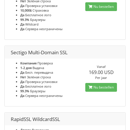
Нет
Зелёная строка
Да
Проверка установки
Nu bestellen
10,000$
Страховка
Да
Бесплатное лого
99.3%
Браузеры
Да
Wildcard
Да
Сервера неограничены
Sectigo Multi-Domain SSL
Компания
Проверка
Vanaf
1-2 дня
Выдача
169.00 USD
Да
Бесп. перевыдача
Нет
Зелёная строка
Per jaar
Да
Проверка установки
Да
Бесплатное лого
Nu bestellen
99.3%
Браузеры
Да
Сервера неограничены
RapidSSL WildcardSSL
Домен
Валидация