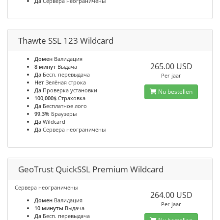
Да
Сервера неограничены
Thawte SSL 123 Wildcard
Домен
Валидация
265.00 USD
8 минут
Выдача
Да
Бесп. перевыдача
Per jaar
Нет
Зелёная строка
Да
Проверка установки
Nu bestellen
100,000$
Страховка
Да
Бесплатное лого
99.3%
Браузеры
Да
Wildcard
Да
Сервера неограничены
GeoTrust QuickSSL Premium Wildcard
Сервера неограничены
264.00 USD
Домен
Валидация
Per jaar
10 минуты
Выдача
Да
Бесп. перевыдача