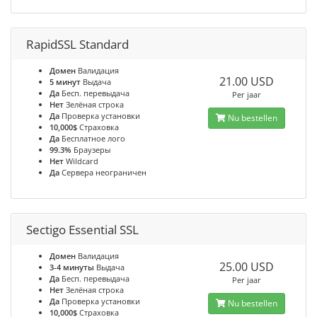
RapidSSL Standard
Домен
Валидация
21.00 USD
5 минут
Выдача
Да
Бесп. перевыдача
Per jaar
Нет
Зелёная строка
Да
Проверка установки
Nu bestellen
10,000$
Страховка
Да
Бесплатное лого
99.3%
Браузеры
Нет
Wildcard
Да
Сервера неограничен
Sectigo Essential SSL
Домен
Валидация
25.00 USD
3-4 минуты
Выдача
Да
Бесп. перевыдача
Per jaar
Нет
Зелёная строка
Да
Проверка установки
Nu bestellen
10,000$
Страховка