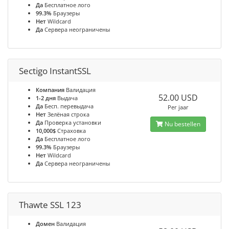
Да
Бесплатное лого
99.3%
Браузеры
Нет
Wildcard
Да
Сервера неограничены
Sectigo InstantSSL
Компания
Валидация
52.00 USD
1-2 дня
Выдача
Да
Бесп. перевыдача
Per jaar
Нет
Зелёная строка
Да
Проверка установки
Nu bestellen
10,000$
Страховка
Да
Бесплатное лого
99.3%
Браузеры
Нет
Wildcard
Да
Сервера неограничены
Thawte SSL 123
Домен
Валидация