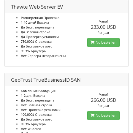
Thawte Web Server EV
Расширенная
Проверка
Vanaf
1-10 дней
Выдача
233.00 USD
Да
Бесп. перевыдача
Да
Зелёная строка
Per jaar
Да
Проверка установки
750,000$
Страховка
Nu bestellen
Да
Бесплатное лого
99.3%
Браузеры
Нет
Сервера неограничены
GeoTrust TrueBusinessID SAN
Компания
Валидация
Vanaf
1-2 дня
Выдача
266.00 USD
Да
Бесп. перевыдача
Нет
Зелёная строка
Per jaar
Нет
Проверка установки
100,000$
Страховка
Nu bestellen
Да
Бесплатное лого
99.3%
Браузеры
Нет
Wildcard