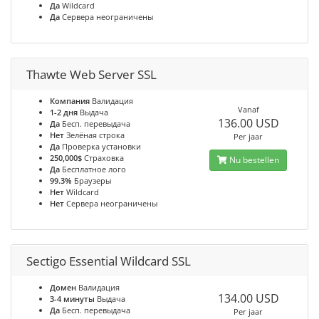
Да
Wildcard
Да
Сервера неограничены
Thawte Web Server SSL
Компания
Валидация
Vanaf
1-2 дня
Выдача
136.00 USD
Да
Бесп. перевыдача
Нет
Зелёная строка
Per jaar
Да
Проверка установки
250,000$
Страховка
Nu bestellen
Да
Бесплатное лого
99.3%
Браузеры
Нет
Wildcard
Нет
Сервера неограничены
Sectigo Essential Wildcard SSL
Домен
Валидация
134.00 USD
3-4 минуты
Выдача
Да
Бесп. перевыдача
Per jaar