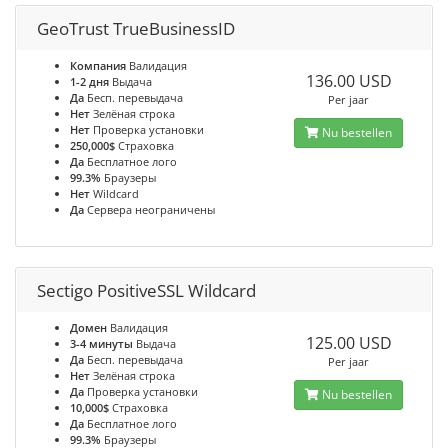
GeoTrust TrueBusinessID
Компания
Валидация
136.00 USD
1-2 дня
Выдача
Да
Бесп. перевыдача
Per jaar
Нет
Зелёная строка
Нет
Проверка установки
Nu bestellen
250,000$
Страховка
Да
Бесплатное лого
99.3%
Браузеры
Нет
Wildcard
Да
Сервера неограничены
Sectigo PositiveSSL Wildcard
Домен
Валидация
125.00 USD
3-4 минуты
Выдача
Да
Бесп. перевыдача
Per jaar
Нет
Зелёная строка
Да
Проверка установки
Nu bestellen
10,000$
Страховка
Да
Бесплатное лого
99.3%
Браузеры