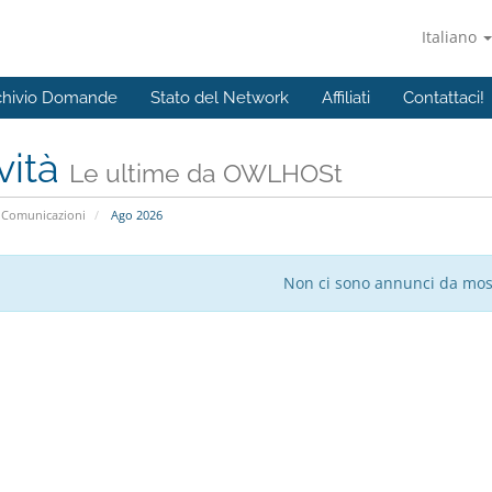
Italiano
chivio Domande
Stato del Network
Affiliati
Contattaci!
vità
Le ultime da OWLHOSt
Comunicazioni
Ago 2026
Non ci sono annunci da mos