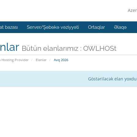
Azer
t bazası
Server/Şəbəkə vəziyyəti
Ortaqlar
Əlaqə
nlar
Bütün elanlarımız : OWLHOSt
n Hosting Provider
Elanlar
Avq 2026
Göstəriləcək elan yoxdu