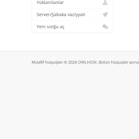
Yüklənilənlər
Server/Şəbəkə vəziyyəti
Yeni sorğu aç
Müəllif hüquqları © 2026 OWLHOSt. Bütün hüquqlar qoru