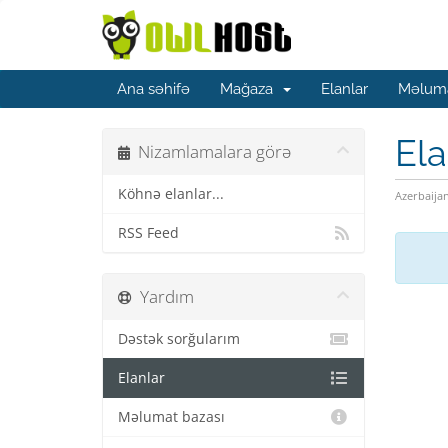
Ana səhifə
Mağaza
Elanlar
Məluma
Ela
Nizamlamalara görə
Köhnə elanlar...
Azerbaija
RSS Feed
Yardım
Dəstək sorğularım
Elanlar
Məlumat bazası