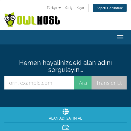
Türkçe
Giriş
Kayıt
Sepeti Görüntüle
Gezi
değiş
Hemen hayalinizdeki alan adını
sorgulayın...
ALAN ADI SATIN AL