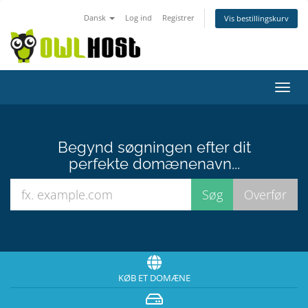
Dansk
Log ind
Registrer
Vis bestillingskurv
Skift
navig
Begynd søgningen efter dit
perfekte domænenavn...
KØB ET DOMÆNE