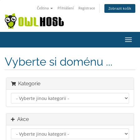
Čeština
Přihlášení
Registrace
Zobrazit košík
Přep
navig
Vyberte si doménu ...
Kategorie
Akce