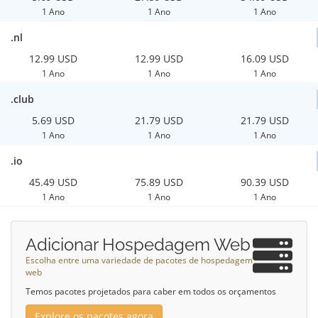
1 Ano
1 Ano
1 Ano
.nl
12.99 USD
12.99 USD
16.09 USD
1 Ano
1 Ano
1 Ano
.club
5.69 USD
21.79 USD
21.79 USD
1 Ano
1 Ano
1 Ano
.io
45.49 USD
75.89 USD
90.39 USD
1 Ano
1 Ano
1 Ano
Adicionar Hospedagem Web
Escolha entre uma variedade de pacotes de hospedagem
web
Temos pacotes projetados para caber em todos os orçamentos
Explore os pacotes agora