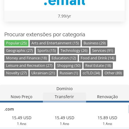
7.99/yr
Procurar extensões por categoria
Popular (25)
Arts and Entertainment (15)
Business (29)
Geographic (27)
Sports (15)
Technology (26)
Services (91)
Money and Finance (18)
Education (12)
Food and Drink (14)
Leisure and Recreation (27)
Shopping (50)
Real Estate (18)
Novelty (27)
Ukrainian (21)
Russian (1)
ccTLD (34)
Other (89)
Domínio
Novo Preço
Transferir
Renovação
.com
15.49 USD
15.49 USD
15.89 USD
1 Ano
1 Ano
1 Ano