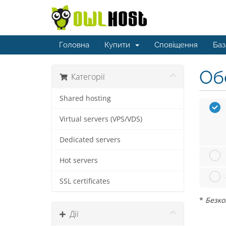
Головна
Купити
Сповіщення
Баз
Обе
Категорії
Shared hosting
Virtual servers (VPS/VDS)
Dedicated servers
Hot servers
SSL certificates
*
Безко
Дії