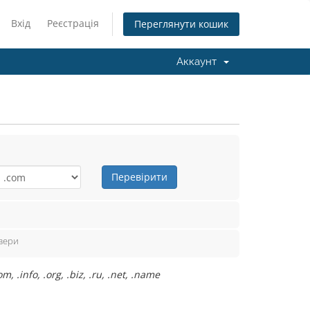
Вхід
Реєстрація
Переглянути кошик
Аккаунт
Перевірити
вери
info, .org, .biz, .ru, .net, .name