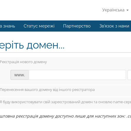
Українська
а знань
Статус мережі
Партнерство
Зв'язок з нами
ріть домен...
Реєстрація нового домену
www.
Перенесення вашого домену від іншого реєстратора
Я буду використовувати свій зареєстрований домен та оновлю name-сер
штовна реєстрація домену доступно лише для наступних зон: .com, .